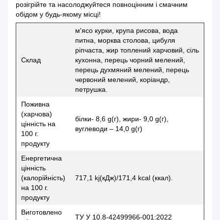
розігрійте та насолоджуйтеся повноцінним і смачним
обідом у будь-якому місці!
м'ясо курки, крупа рисова, вода
питна, морква столова, цибуля
ріпчаста, жир топлений харчовий, сіль
Склад
кухонна, перець чорний мелений,
перець духмяний мелений, перець
червоний мелений, коріандр,
петрушка.
Поживна
(харчова)
білки- 8,6 g(г), жири- 9,0 g(г),
цінність на
вуглеводи – 14,0 g(г)
100 г.
продукту
Енергетична
цінність
(калорійність)
717,1 kj(кДж)/171,4 kcal (ккал).
на 100 г.
продукту
Виготовлено
ТУ У 10.8-42499966-001:2022