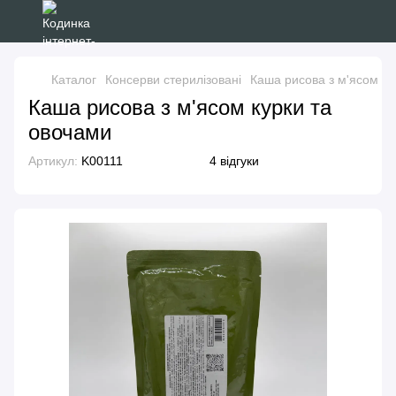
Каталог
Консерви стерилізовані
Каша рисова з м'ясом ку
Каша рисова з м'ясом курки та
овочами
Артикул:
K00111
4 відгуки