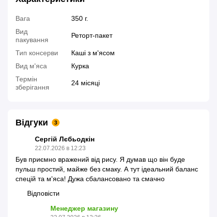
Вага
350 г.
Вид
Реторт-пакет
пакування
Тип консерви
Каші з м'ясом
Вид м'яса
Курка
Термін
24 місяці
зберігання
Відгуки
3
Сергій Лєбьодкін
22.07.2026 в 12:23
Був приємно вражений від рису. Я думав що він буде
пульш простий, майже без смаку. А тут ідеальний баланс
спецій та м'яса! Дужа сбалансовано та смачно
Відповісти
Менеджер магазину