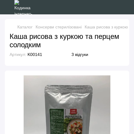
Каталог
Консерви стерилізовані
Каша рисова з куркою т
Каша рисова з куркою та перцем
солодким
Артикул:
K00141
3 відгуки