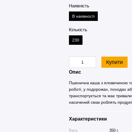
Наявність
В наявності
Кількість
230
Купити
Опис
Пшенична каша з яловичиною та 
роботі, у подорожах, походах а
транспортується та має тривалий
насичений смак роблять продук
Характеристики
Вага
350 г.