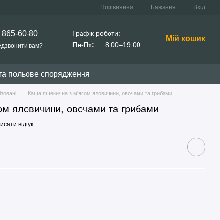
Порівняння
Бажання
Вхід
Графік роботи:
 865-60-80
Мій кошик
Пн-Пт:
8:00–19:00
дзвонити вам?
та польове спорядження
ізовані
Каша пшенична з м'ясом яловичини, овочами та грибами
ом яловичини, овочами та грибами
исати відгук