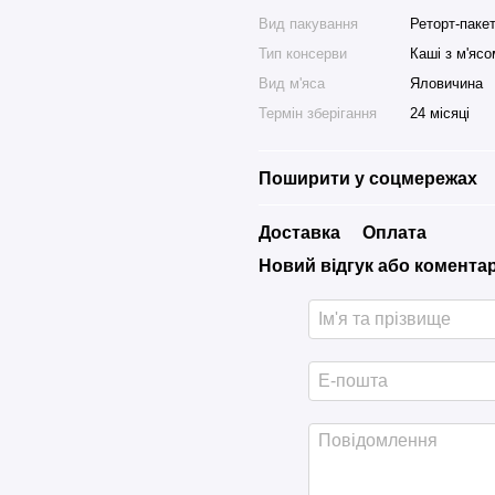
Вид пакування
Реторт-паке
Тип консерви
Каші з м'ясо
Вид м'яса
Яловичина
Термін зберігання
24 місяці
Поширити у соцмережах
Доставка
Оплата
Новий відгук або комента