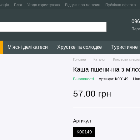
мація
Блог
Угода користувача
Відгуки про магазин
Публічна оферта
096
Пере
М'ясні делікатеси
Хрустке та солодке
Туристичне 
Головна
Каталог
Консерви стерил
Каша пшенична з м'яс
В наявності
Артикул: K00149
Нап
57.00 грн
Артикул
K00149