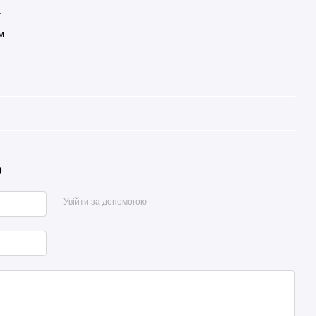
т
м
р
Увійти за допомогою