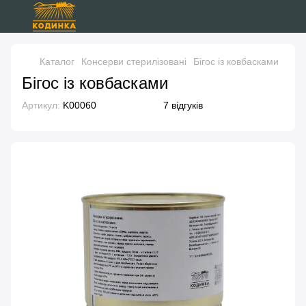
Каталог
Консерви стерилізовані
Бігос із ковбасками
Бігос із ковбасками
Артикул:
K00060
7 відгуків