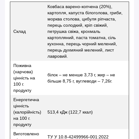
Ковбаса варено-копчена (20%),
картопля, капуста білоголова, гриби,
морква столова, цибуля ріпчаста,
перець солодкий, кріп свіжий,
Склад
петрушка свіжа, крохмаль
картопляний, паста томатна, сіль
кухонна, перець чорний мелений,
перець духмяний мелений, лист
лавровий.
Поживна
(харчова)
білок – не менше 3,73 г, жир – не
цінність на
більше 8,75 г, вуглеводи – 7,26г.
100 г.
продукту
Енергетична
цінність
(калорійність)
513,4 кДж (122,7 ккал)
на 100 г.
продукту
Виготовлено
ТУ У 10.8-42499966-001:2022