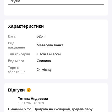
згідно
Характеристики
Вага
525 г.
Вид
Металева банка
пакування
Тип консерви
Овочі з м'ясом
Вид м'яса
Свинина
Термін
24 місяці
зберігання
Відгуки
7
Тетяна Андреєва
18.11.2025 в 13:09
Смачний бігос. Прогріла на сковороді, додала пару