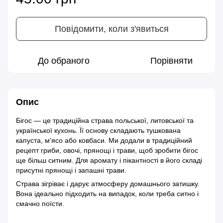
Повідомити, коли з'явиться
До обраного
Порівняти
Опис
Бігос — це традиційна страва польської, литовської та
української кухонь. Її основу складають тушкована
капуста, м'ясо або ковбаси. Ми додали в традиційний
рецепт гриби, овочі, прянощі і трави, щоб зробити бігос
ще більш ситним. Для аромату і пікантності в його складі
присутні прянощі і запашні трави.
Страва зігріває і дарує атмосферу домашнього затишку.
Вона ідеально підходить на випадок, коли треба ситно і
смачно поїсти.